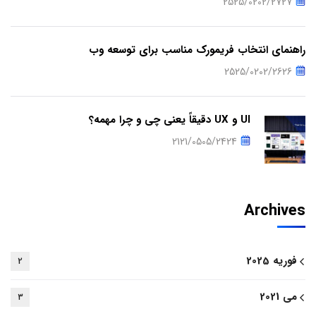
2525/0202/2727
راهنمای انتخاب فریمورک مناسب برای توسعه وب
2525/0202/2626
UI و UX دقیقاً یعنی چی و چرا مهمه؟
2121/0505/2424
Archives
فوریه 2025
2
می 2021
3