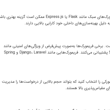
برای پروژه‌هایی که نیاز به عملکرد بالا دارند، فریمورک‌های سبک مانند Flask یا Express.js ممکن است گزینه به
ت. برخی فریمورک‌ها به‌صورت پیش‌فرض از ویژگی‌های امنیتی مانند
جلوگیری از حملات XSS، CSRF و SQL Injection پشتیبانی می‌کنند. فریمورک‌هایی مانند Django، Laravel و Spring
یمورکی را انتخاب کنید که بتواند حجم بالایی از درخواست‌ها را مدیریت