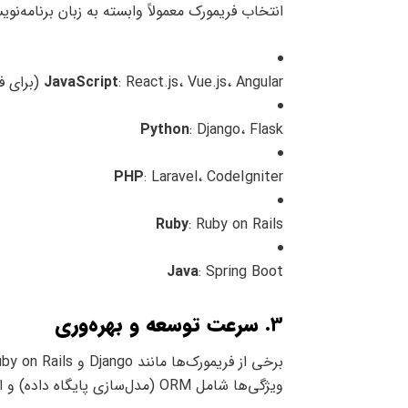
انتخاب فریمورک معمولاً وابسته به زبان برنامه‌ن
: React.js، Vue.js، Angular (برای فرانت‌اند) / Node.js، Express.js (برای بک‌اند)
JavaScript
Python
: Django، Flask
PHP
: Laravel، CodeIgniter
Ruby
: Ruby on Rails
Java
: Spring Boot
3.
سرعت توسعه و بهره‌وری
ویژگی‌ها شامل ORM (مدل‌سازی پایگاه داده) و ابزارهای داخلی برای مدیریت پروژه هستند.