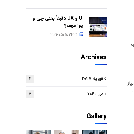
UI و UX دقیقاً یعنی چی و
چرا مهمه؟
2121/0505/2424
بت به
Archives
فوریه 2025
2
یاز
دارید، فریمورک‌هایی مانند Flask یا Laravel گزینه‌های خوبی هستند. برای پروژه‌های مقیاس‌پذیر و بزرگ، Spring Boot یا
می 2021
3
Gallery