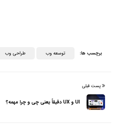
برچسب ها:
توسعه وب
طراحی وب
پست قبلی
UI و UX دقیقاً یعنی چی و چرا مهمه؟