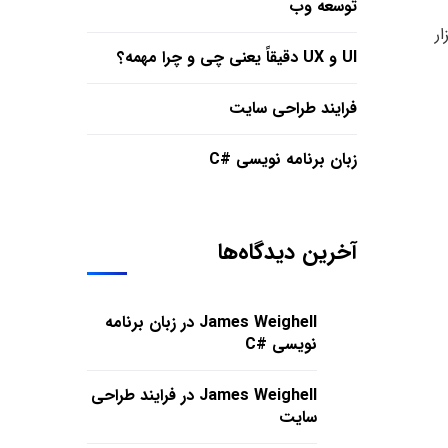
توسعه وب
ر
UI و UX دقیقاً یعنی چی و چرا مهمه؟
فرایند طراحی سایت
زبان برنامه نویسی #C
آخرین دیدگاه‌ها
James Weighell
در
زبان برنامه
نویسی #C
James Weighell
در
فرایند طراحی
سایت