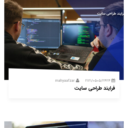
mahyaafzar
2121/0505/2424
فرایند طراحی سایت