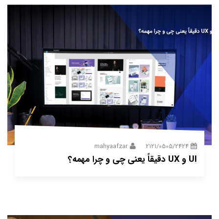
mahyaafzar
2121/0505/2424
UI و UX دقیقاً یعنی چی و چرا مهمه؟