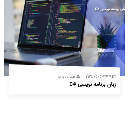
mahyaafzar
2121/0505/2424
زبان برنامه نویسی #C